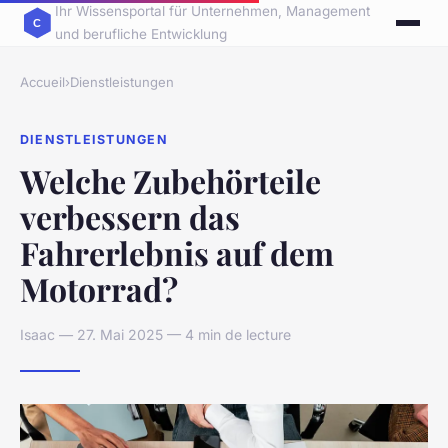
Ihr Wissensportal für Unternehmen, Management
und berufliche Entwicklung
Accueil
›
Dienstleistungen
DIENSTLEISTUNGEN
Welche Zubehörteile
verbessern das
Fahrerlebnis auf dem
Motorrad?
Isaac — 27. Mai 2025 — 4 min de lecture