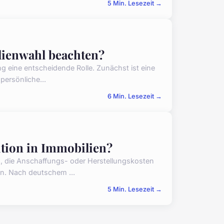
5 Min. Lesezeit →
lienwahl beachten?
ng eine entscheidende Rolle. Zunächst ist eine
persönliche...
6 Min. Lesezeit →
tition in Immobilien?
, die Anschaffungs- oder Herstellungskosten
en. Nach deutschem ...
5 Min. Lesezeit →