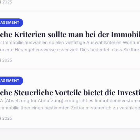
i 2025
AGEMENT
che Kriterien sollte man bei der Immobi
er Immobilie auswählen spielen vielfältige Auswahlkriterien Wohnu
turierte Herangehensweise essenziell. Dies bedeutet, dass Sie Ihre 
i 2025
AGEMENT
che Steuerliche Vorteile bietet die Inves
fA (Absetzung für Abnutzung) ermöglicht es Immobilieninvestoren
 Immobilie über einen bestimmten Zeitraum steuerlich zu veranlag
i 2025