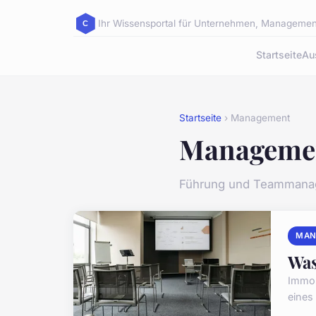
Ihr Wissensportal für Unternehmen, Management
Startseite
Au
Startseite
› Management
Manageme
Führung und Teammana
MAN
Was
Immob
eines