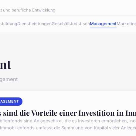
 und berufliche Entwicklung
sbildung
Dienstleistungen
Geschäft
Juristisch
Management
Marketin
nt
gement
AGEMENT
 sind die Vorteile einer Investition in 
ilienfonds sind Anlagevehikel, die es Investoren ermöglichen, indir
 Immobilienfonds umfasst die Sammlung von Kapital vieler Anleger